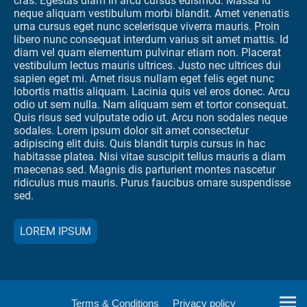
cras. Egestas diam in arcu cursus euismod. Massa id
neque aliquam vestibulum morbi blandit. Amet venenatis
urna cursus eget nunc scelerisque viverra mauris. Proin
libero nunc consequat interdum varius sit amet mattis. Id
diam vel quam elementum pulvinar etiam non. Placerat
vestibulum lectus mauris ultrices. Justo nec ultrices dui
sapien eget mi. Amet risus nullam eget felis eget nunc
lobortis mattis aliquam. Lacinia quis vel eros donec. Arcu
odio ut sem nulla. Nam aliquam sem et tortor consequat.
Quis risus sed vulputate odio ut. Arcu non sodales neque
sodales. Lorem ipsum dolor sit amet consectetur
adipiscing elit duis. Quis blandit turpis cursus in hac
habitasse platea. Nisi vitae suscipit tellus mauris a diam
maecenas sed. Magnis dis parturient montes nascetur
ridiculus mus mauris. Purus faucibus ornare suspendisse
sed.
LOREM IPSUM
Terms & Conditions
Privacy policy