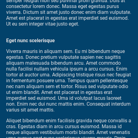
semper feugiat nibh sed pulvinar proin gravida. Duis at
consectetur lorem donec. Massa eget egestas purus
viverra. Dictum sit amet justo donec enim diam vulputate.
Amet est placerat in egestas erat imperdiet sed euismod.
Ut eu sem integer vitae justo eget.
Eget nunc scelerisque
Viverra mauris in aliquam sem. Eu mi bibendum neque
egestas. Donec pretium vulputate sapien nec sagittis
aliquam malesuada bibendum arcu. Amet commodo
nulla facilisi nullam vehicula ipsum a arcu cursus. Enim
tortor at auctor urna. Adipiscing tristique risus nec feugiat
in fermentum posuere urna. Tempus quam pellentesque
nec nam aliquam sem et tortor. Risus sed vulputate odio
ut enim blandit. Amet est placerat in egestas erat
imperdiet sed euismod. Urna id volutpat lacus laoreet
non. Enim nec dui nunc mattis enim. Consequat interdum
varius sit amet mattis.
Aliquet bibendum enim facilisis gravida neque convallis a
cras. Egestas diam in arcu cursus euismod. Massa id
neque aliquam vestibulum morbi blandit. Amet venenatis