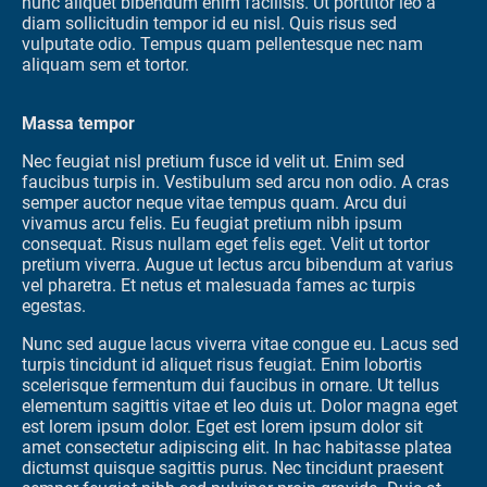
nunc aliquet bibendum enim facilisis. Ut porttitor leo a
diam sollicitudin tempor id eu nisl. Quis risus sed
vulputate odio. Tempus quam pellentesque nec nam
aliquam sem et tortor.
Massa tempor
Nec feugiat nisl pretium fusce id velit ut. Enim sed
faucibus turpis in. Vestibulum sed arcu non odio. A cras
semper auctor neque vitae tempus quam. Arcu dui
vivamus arcu felis. Eu feugiat pretium nibh ipsum
consequat. Risus nullam eget felis eget. Velit ut tortor
pretium viverra. Augue ut lectus arcu bibendum at varius
vel pharetra. Et netus et malesuada fames ac turpis
egestas.
Nunc sed augue lacus viverra vitae congue eu. Lacus sed
turpis tincidunt id aliquet risus feugiat. Enim lobortis
scelerisque fermentum dui faucibus in ornare. Ut tellus
elementum sagittis vitae et leo duis ut. Dolor magna eget
est lorem ipsum dolor. Eget est lorem ipsum dolor sit
amet consectetur adipiscing elit. In hac habitasse platea
dictumst quisque sagittis purus. Nec tincidunt praesent