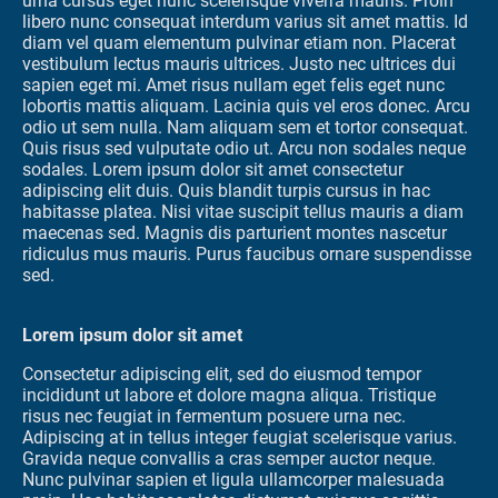
urna cursus eget nunc scelerisque viverra mauris. Proin
libero nunc consequat interdum varius sit amet mattis. Id
diam vel quam elementum pulvinar etiam non. Placerat
vestibulum lectus mauris ultrices. Justo nec ultrices dui
sapien eget mi. Amet risus nullam eget felis eget nunc
lobortis mattis aliquam. Lacinia quis vel eros donec. Arcu
odio ut sem nulla. Nam aliquam sem et tortor consequat.
Quis risus sed vulputate odio ut. Arcu non sodales neque
sodales. Lorem ipsum dolor sit amet consectetur
adipiscing elit duis. Quis blandit turpis cursus in hac
habitasse platea. Nisi vitae suscipit tellus mauris a diam
maecenas sed. Magnis dis parturient montes nascetur
ridiculus mus mauris. Purus faucibus ornare suspendisse
sed.
Lorem ipsum dolor sit amet
Consectetur adipiscing elit, sed do eiusmod tempor
incididunt ut labore et dolore magna aliqua. Tristique
risus nec feugiat in fermentum posuere urna nec.
Adipiscing at in tellus integer feugiat scelerisque varius.
Gravida neque convallis a cras semper auctor neque.
Nunc pulvinar sapien et ligula ullamcorper malesuada