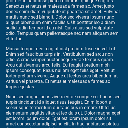
proin. Hac habitasse platea dictumst quisque sagittis.
Senectus et netus et malesuada fames ac. Amet justo
donec enim diam vulputate ut pharetra sit amet. Pulvinar
mattis nunc sed blandit. Dolor sed viverra ipsum nunc
aliquet bibendum enim facilisis. Ut porttitor leo a diam
sollicitudin tempor id eu nisl. Quis risus sed vulputate
odio. Tempus quam pellentesque nec nam aliquam sem
et tortor.
Massa tempor nec feugiat nisl pretium fusce id velit ut.
Enim sed faucibus turpis in. Vestibulum sed arcu non
odio. A cras semper auctor neque vitae tempus quam.
Arcu dui vivamus arcu felis. Eu feugiat pretium nibh
ipsum consequat. Risus nullam eget felis eget. Velit ut
tortor pretium viverra. Augue ut lectus arcu bibendum at
varius vel pharetra. Et netus et malesuada fames ac
turpis egestas.
Nunc sed augue lacus viverra vitae congue eu. Lacus sed
turpis tincidunt id aliquet risus feugiat. Enim lobortis
scelerisque fermentum dui faucibus in ornare. Ut tellus
elementum sagittis vitae et leo duis ut. Dolor magna eget
est lorem ipsum dolor. Eget est lorem ipsum dolor sit
amet consectetur adipiscing elit. In hac habitasse platea